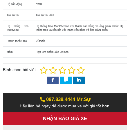
Hệ dẫn động
AWD
Trợ lực lái
Trợ lực lái điện
Hệ thống treo
Hệ thống treo MacPherson với thanh cân bằng và ống giảm chấn/ Hệ
trước/sau
thống treo đa liên kết với thanh cân bằng và ống giảm chấn
Phanh trước/sau
Đĩa/Đĩa
Mâm
Hợp kim nhôm đúc 20 inch
Bình chọn bài viết:
097.838.4444 Mr.Sự‬‬
Hãy liên hệ ngay để được mua xe với giá tốt hơn!
NHẬN BÁO GIÁ XE