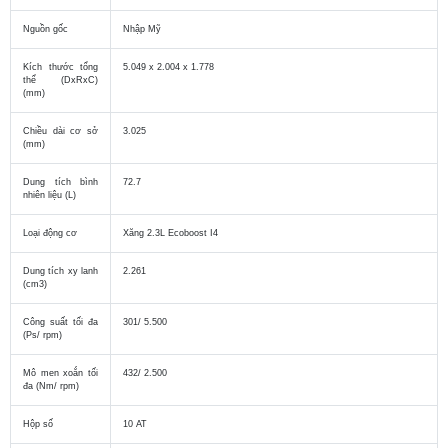
Nguồn gốc
Nhập Mỹ
Kích thước tổng
5.049 x 2.004 x 1.778
thể (DxRxC)
(mm)
Chiều dài cơ sở
3.025
(mm)
Dung tích bình
72.7
nhiên liệu (L)
Loại động cơ
Xăng 2.3L Ecoboost I4
Dung tích xy lanh
2.261
(cm3)
Công suất tối đa
301/ 5.500
(Ps/ rpm)
Mô men xoắn tối
432/ 2.500
đa (Nm/ rpm)
Hộp số
10 AT