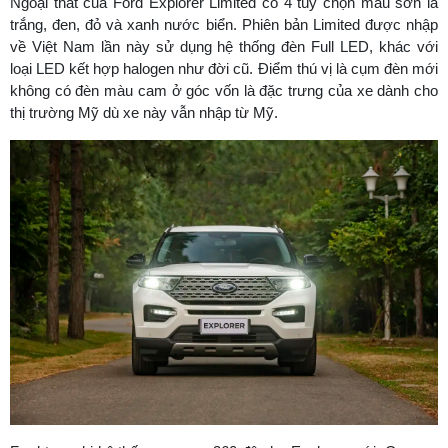
Ngoại thất của Ford Explorer Limited có 4 tùy chọn màu sơn là
trắng, đen, đỏ và xanh nước biển. Phiên bản Limited được nhập
về Việt Nam lần này sử dụng hệ thống đèn Full LED, khác với
loại LED kết hợp halogen như đời cũ. Điểm thú vị là cụm đèn mới
không có đèn màu cam ở góc vốn là đặc trưng của xe dành cho
thị trường Mỹ dù xe này vẫn nhập từ Mỹ.