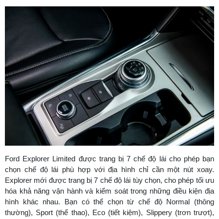
Ford Explorer Limited được trang bị 7 chế độ lái cho phép bạn
chọn chế độ lái phù hợp với địa hình chỉ cần một nút xoay.
Explorer mới được trang bị 7 chế độ lái tùy chọn, cho phép tối ưu
hóa khả năng vận hành và kiểm soát trong những điều kiện địa
hình khác nhau. Bạn có thể chọn từ chế độ Normal (thông
thường), Sport (thể thao), Eco (tiết kiệm), Slippery (trơn trượt),