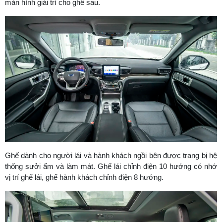
màn hình giải trí cho ghế sau.
Ghế dành cho người lái và hành khách ngồi bên được trang bị hệ
thống sưởi ấm và làm mát. Ghế lái chỉnh điện 10 hướng có nhớ
vị trí ghế lái, ghế hành khách chỉnh điện 8 hướng.
ĐĂNG KÝ! NHẬN ƯU ĐÃI 100% PHÍ TRƯỚC BẠ
Nhận ngay ưu đãi 100% thuế trước bạ & Tiền mặt, kèm gói
phụ kiện hấp dẫn theo xe khi Quý khách hàng mua xe trong
tháng 6 này!!