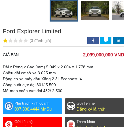
Ford Explorer Limited
(
3 đánh giá
)
2,099,000,000 VND
GIÁ BÁN
Dài x Rộng x Cao (mm) 5.049 x 2.004 x 1.778 mm
Chiều dài cơ sở xe 3.025 mm
Động cơ xe máy dầu Xăng 2.3L Ecoboost I4
Công suất cực đại 301/ 5.500
Mô-men xoán cực đại 432/ 2.500
Phụ trách kinh doanh
Gửi liên hệ
097.838.4444 Mr.Sự
Đăng ký lái thử
Gửi liên hệ
Tham khảo