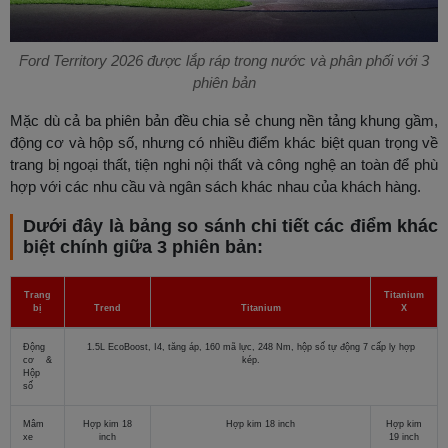
Ford Territory 2026 được lắp ráp trong nước và phân phối với 3
phiên bản
Mặc dù cả ba phiên bản đều chia sẻ chung nền tảng khung gầm,
động cơ và hộp số, nhưng có nhiều điểm khác biệt quan trọng về
trang bị ngoại thất, tiện nghi nội thất và công nghệ an toàn để phù
hợp với các nhu cầu và ngân sách khác nhau của khách hàng.
Dưới đây là bảng so sánh chi tiết các điểm khác
biệt chính giữa 3 phiên bản:
Trang
Titanium
bị
Trend
Titanium
X
Động
1.5L EcoBoost, I4, tăng áp, 160 mã lực, 248 Nm, hộp số tự động 7 cấp ly hợp
cơ &
kép.
Hộp
số
Mâm
Hợp kim 18
Hợp kim 18 inch
Hợp kim
xe
inch
19 inch