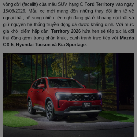
vòng đời (facelift) của mẫu SUV hạng C
Ford Territory
vào ngày
15/08/2026. Mẫu xe mới mang đến những thay đổi tinh tế về
ngoại thất, bổ sung nhiều tiện nghi đáng giá ở khoang nội thất và
giữ nguyên hệ thống truyền động đã được khẳng định. Với mức
giá khởi điểm hấp dẫn,
Territory 2026
hứa hẹn sẽ tiếp tục là đối
thủ đáng gờm trong phân khúc, cạnh tranh trực tiếp với
Mazda
CX-5, Hyundai Tucson và Kia Sportage
.