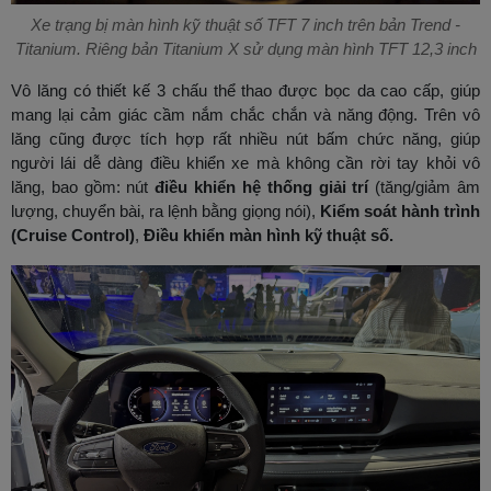
Xe trạng bị màn hình kỹ thuật số TFT 7 inch trên bản Trend -
Titanium. Riêng bản Titanium X sử dụng màn hình TFT 12,3 inch
Vô lăng có thiết kế 3 chấu thể thao được bọc da cao cấp, giúp
mang lại cảm giác cầm nắm chắc chắn và năng động. Trên vô
lăng cũng được tích hợp rất nhiều nút bấm chức năng, giúp
người lái dễ dàng điều khiển xe mà không cần rời tay khỏi vô
lăng, bao gồm: nút
điều khiển hệ thống giải trí
(tăng/giảm âm
lượng, chuyển bài, ra lệnh bằng giọng nói),
Kiểm soát hành trình
(Cruise Control)
,
Điều khiển màn hình kỹ thuật số.