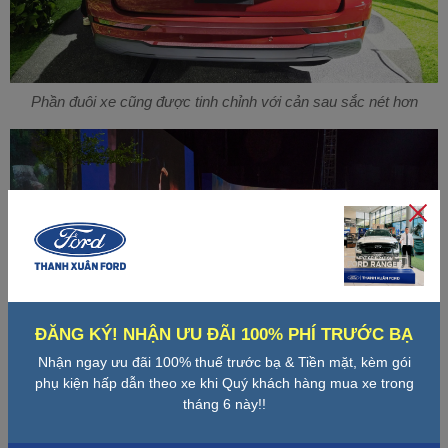
Phần đuôi xe cũng được tinh chỉnh với cản sau sắc nét hơn
ĐĂNG KÝ! NHẬN ƯU ĐÃI 100% PHÍ TRƯỚC BẠ
Nhận ngay ưu đãi 100% thuế trước bạ & Tiền mặt, kèm gói
phụ kiện hấp dẫn theo xe khi Quý khách hàng mua xe trong
tháng 6 này!!
Xe trạng bị cụm đèn hậu LED với đồ họa 3D bắt mắt