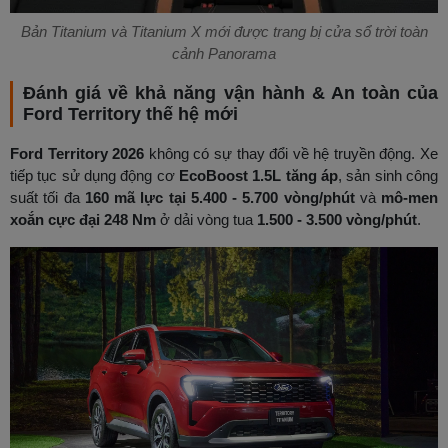
Bản Titanium và Titanium X mới được trang bị cửa sổ trời toàn
cảnh Panorama
Đánh giá về khả năng vận hành & An toàn của
Ford Territory thế hệ mới
Ford Territory 2026
không có sự thay đổi về hệ truyền động. Xe
tiếp tục sử dụng động cơ
EcoBoost 1.5L tăng áp
, sản sinh công
suất tối đa
160 mã lực tại 5.400 - 5.700 vòng/phút
và
mô-men
xoắn cực đại 248 Nm
ở dải vòng tua
1.500 - 3.500 vòng/phút
.