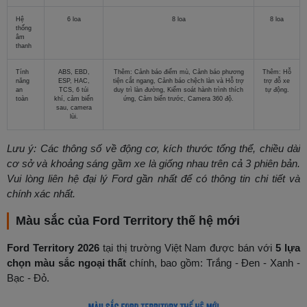
Hệ
6 loa
8 loa
8 loa
thống
âm
thanh
Tính
ABS, EBD,
Thêm: Cảnh báo điểm mù, Cảnh báo phương
Thêm: Hỗ
năng
ESP, HAC,
tiện cắt ngang, Cảnh báo chệch làn và Hỗ trợ
trợ đỗ xe
an
TCS, 6 túi
duy trì làn đường, Kiểm soát hành trình thích
tự động.
toàn
khí, cảm biến
ứng, Cảm biến trước, Camera 360 độ.
sau, camera
lùi.
Lưu ý: Các thông số về động cơ, kích thước tổng thể, chiều dài
cơ sở và khoảng sáng gầm xe là giống nhau trên cả 3 phiên bản.
Vui lòng liên hệ đại lý Ford gần nhất để có thông tin chi tiết và
chính xác nhất.
Màu sắc của Ford Territory thế hệ mới
Ford Territory 2026
tại thị trường Việt Nam được bán với
5 lựa
chọn màu sắc ngoại thất
chính, bao gồm: Trắng - Đen - Xanh -
Bạc - Đỏ.