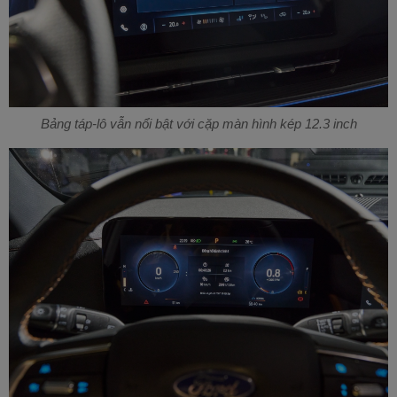
Bảng táp-lô vẫn nổi bật với cặp màn hình kép 12.3 inch