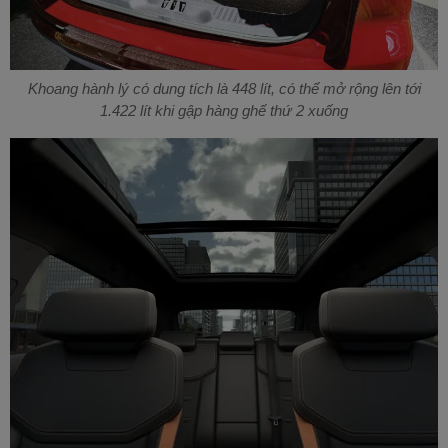
Khoang hành lý có dung tích là 448 lít, có thể mở rộng lên tới
1.422 lít khi gập hàng ghế thứ 2 xuống