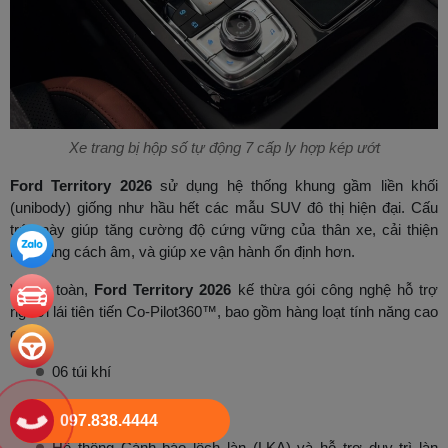
Xe trang bị hộp số tự động 7 cấp ly hợp kép ướt
Ford Territory 2026
sử dụng hệ thống khung gầm liền khối
(unibody) giống như hầu hết các mẫu SUV đô thị hiện đại. Cấu
trúc này giúp tăng cường độ cứng vững của thân xe, cải thiện
khả năng cách âm, và giúp xe vận hành ổn định hơn.
Về an toàn,
Ford Territory 2026
kế thừa gói công nghệ hỗ trợ
người lái tiên tiến Co-Pilot360™, bao gồm hàng loạt tính năng cao
cấp:
06 túi khí
Camera 360 toàn cảnh
097.838.4444
Hệ thống Cảnh báo lệch làn (LKA) và hỗ trợ duy trì làn