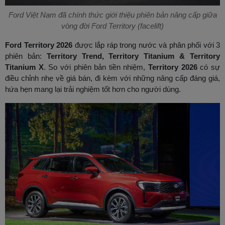
Ford Việt Nam đã chính thức giới thiệu phiên bản nâng cấp giữa
vòng đời Ford Territory (facelift)
Ford Territory 2026
được lắp ráp trong nước và phân phối với 3
phiên bản:
Territory Trend, Territory Titanium & Territory
Titanium X
. So với phiên bản tiền nhiệm,
Territory 2026
có sự
điều chỉnh nhẹ về giá bán, đi kèm với những nâng cấp đáng giá,
hứa hẹn mang lại trải nghiệm tốt hơn cho người dùng.