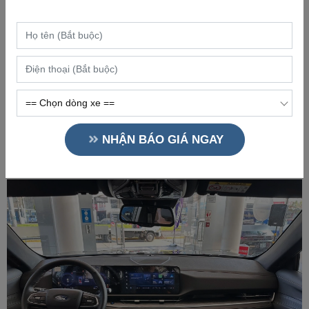
Cản sau được thiết kế thể thao với các chi tiết ốp nhựa đen và
bạc, tích hợp đèn phản quang. Một điểm nhấn đáng chú ý là hốc
xả kép giả được thiết kế đối xứng, mang lại vẻ ngoài hầm hố và
năng động.
Đánh giá chi tiết về nội thất của Ford Territory
thế hệ mới
Khoang nội thất của
Ford Territory 2026
tiếp tục là không gian
NHẬN BÁO GIÁ NGAY
rộng rãi và hiện đại, nay được bổ sung thêm nhiều tiện ích đáng
giá nhằm nâng cao sự thoải mái cho hành khách.